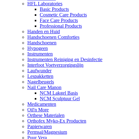
HFL Laboratories
Basic Products
Cosmetic Care Products
Face Care Products
Professional Products
Handen en Huid
Handschoenen Comforties
Handschoenen
Hypogeen
Instrumenten
Instrumenten Reiniging en Desinfectie
Interfoot Voetverzorgingslijn
Laufwunder
Lespakketten
Nagelbeugels
Nail Care Manon
NCM Lakgel Basis
NCM Sculptuur Gel
Medicamenten
Oil'n More
Orthese Materialen
Orthofex Myko-Ex Producten
Papierwaren
Permsal/Magnesium
Puur Vera