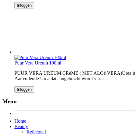
Inloggen
Puur Vera Ureum 100ml
PUUR VERA UREUM CRèME ( MET ALOë VERA)Urea is een stof di
Aanvullende Urea dat aangebracht wordt via…
Inloggen
Menu
Home
Beauty
Refectocil