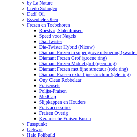
by La Nature
Credo Solingen
Dadi' Oil
Essentiële Oliën
Frezen en Toebehoren
Roestvrij Stalenfraisen
Speed voor Nagels
Dia-Twister
Dia-Twister Hybrid (Nieuw)
Diamant Frezen in super grove uitvoering (zwarte 
Diamant Frezen Grof (groene ring)
Diamant Frezen Middel grof (geen ring)
Diamant Frezen met fijne structuur (rode ring)
Diamant Fraisen extra fijne structuur (gele ring)
Ony Clean Robbelaar
Fraisensets
Polijst-Fraisen
MedCap
Slijpkappen en Houders
Frais accessoires
Fraisen Overig
Keramische Fraisen Busch
Fusspunkt
Gehwol
Halo Polibuild