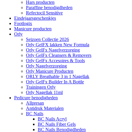
Hars producten
Paraffine benodigdheden
Refectocil Sensitive
Eindejaarsgeschenkjes
Footlogix
Manicure producten
Orly
Seizoen Collectie 2026
Orly GelFX lakken New Formula
Orly GelFx Nagelverzorging
Orly GelFx Cleansers & Removers
Orly GelFx Accesoires & Tools
Orly Nagelverzorging
Orly Manicure Producten
ORLY Breathable 3 in 1 Nagellak
Orly GelFx Builder In A Bottle
Trainingen Orly
Orly Nagellak 11ml
Pedicure benodigheden
Allpresan
Antidruk Materialen
BC Nails
BC Nails Acryl
BC Nails Fiber Gels
BC Nails Benodigdheden