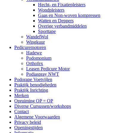
Hecht- en Fixatiepleisters
Wondpleisters
Gaas en Non-woven kompressen
Watten en Deppers
Overige verbandmiddelen
Sporttape
WandelWol
Wingkuur
Pedicuremotoren
Hadewe
Podomonium
Orthofex
Leasen Pedicure Motor
Podiaspray NWT
Podorape Voetvijlen
Praktijk benodigheden
Praktijk Inrichting
Merken
Opruiming OP = OP
Diverse Cursussen/workshops
Contact
Algemene Voorwaarden
Privacy beleid
Openingstijden
Informatie