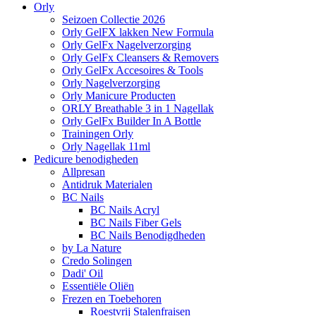
Orly
Seizoen Collectie 2026
Orly GelFX lakken New Formula
Orly GelFx Nagelverzorging
Orly GelFx Cleansers & Removers
Orly GelFx Accesoires & Tools
Orly Nagelverzorging
Orly Manicure Producten
ORLY Breathable 3 in 1 Nagellak
Orly GelFx Builder In A Bottle
Trainingen Orly
Orly Nagellak 11ml
Pedicure benodigheden
Allpresan
Antidruk Materialen
BC Nails
BC Nails Acryl
BC Nails Fiber Gels
BC Nails Benodigdheden
by La Nature
Credo Solingen
Dadi' Oil
Essentiële Oliën
Frezen en Toebehoren
Roestvrij Stalenfraisen