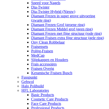
Speed voor Nagels
Dia-Twister
Dia-Twister Hybrid (Nieuw)
Diamant Frezen in super grove uitvoering
(zwarte ring)
Diamant Frezen Grof (groene ring)
Diamant Frezen Middel grof (geen ring)
Diamant Frezen met fijne structuur (rode ring)
Diamant Fraisen extra fijne structuur (gele ring)
Ony Clean Robbelaar
Fraisensets
Polijst-Fraisen
MedCap
Slijpkappen en Houders
Frais accessoires
Fraisen Overig
Keramische Fraisen Busch
Fusspunkt
Gehwol
Halo Polibuild
HFL Laboratories
Basic Products
Cosmetic Care Products
Face Care Products
Professional Products