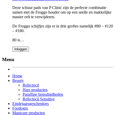
Deze schuur pads van P Clinic zijn de perfecte combinatie
samen met de Froggo houder om op een snelle en makkelijke
manier eelt te verwijderen.
De Froggo schijfjes zijn er in drie groftes namelijk #80 – #120
– #180.
80 is…
Inloggen
Menu
Home
Beauty
Refectocil
Hars producten
Paraffine benodigdheden
Refectocil Sensitive
Eindejaarsgeschenkjes
Footlogix
Manicure producten