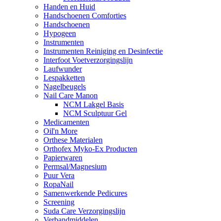
Handen en Huid
Handschoenen Comforties
Handschoenen
Hypogeen
Instrumenten
Instrumenten Reiniging en Desinfectie
Interfoot Voetverzorgingslijn
Laufwunder
Lespakketten
Nagelbeugels
Nail Care Manon
NCM Lakgel Basis
NCM Sculptuur Gel
Medicamenten
Oil'n More
Orthese Materialen
Orthofex Myko-Ex Producten
Papierwaren
Permsal/Magnesium
Puur Vera
RopaNail
Samenwerkende Pedicures
Screening
Suda Care Verzorgingslijn
Verbandmiddelen