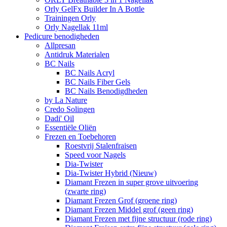
Orly GelFx Builder In A Bottle
Trainingen Orly
Orly Nagellak 11ml
Pedicure benodigheden
Allpresan
Antidruk Materialen
BC Nails
BC Nails Acryl
BC Nails Fiber Gels
BC Nails Benodigdheden
by La Nature
Credo Solingen
Dadi' Oil
Essentiële Oliën
Frezen en Toebehoren
Roestvrij Stalenfraisen
Speed voor Nagels
Dia-Twister
Dia-Twister Hybrid (Nieuw)
Diamant Frezen in super grove uitvoering
(zwarte ring)
Diamant Frezen Grof (groene ring)
Diamant Frezen Middel grof (geen ring)
Diamant Frezen met fijne structuur (rode ring)