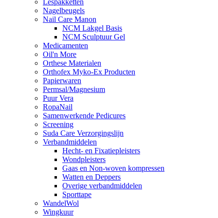
Lespakketten
Nagelbeugels
Nail Care Manon
NCM Lakgel Basis
NCM Sculptuur Gel
Medicamenten
Oil'n More
Orthese Materialen
Orthofex Myko-Ex Producten
Papierwaren
Permsal/Magnesium
Puur Vera
RopaNail
Samenwerkende Pedicures
Screening
Suda Care Verzorgingslijn
Verbandmiddelen
Hecht- en Fixatiepleisters
Wondpleisters
Gaas en Non-woven kompressen
Watten en Deppers
Overige verbandmiddelen
Sporttape
WandelWol
Wingkuur