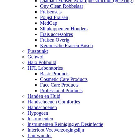
Diamant Fraisen extra fijne structuur (gele ring)
Ony Clean Robbelaar
Fraisensets
Polijst-Fraisen
MedCap
Slijpkappen en Houders
Frais accessoires
Fraisen Overig
Keramische Fraisen Busch
Fusspunkt
Gehwol
Halo Polibuild
HFL Laboratories
Basic Products
Cosmetic Care Products
Face Care Products
Professional Products
Handen en Huid
Handschoenen Comforties
Handschoenen
Hypogeen
Instrumenten
Instrumenten Reiniging en Desinfectie
Interfoot Voetverzorgingslijn
Laufwunder