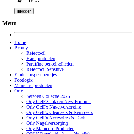
nagels. De…
Inloggen
Menu
Home
Beauty
Refectocil
Hars producten
Paraffine benodigdheden
Refectocil Sensitive
Eindejaarsgeschenkjes
Footlogix
Manicure producten
Orly
Seizoen Collectie 2026
Orly GelFX lakken New Formula
Orly GelFx Nagelverzorging
Orly GelFx Cleansers & Removers
Orly GelFx Accesoires & Tools
Orly Nagelverzorging
Orly Manicure Producten
ORLY Breathable 3 in 1 Nagellak