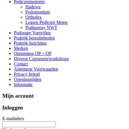
Pedicuremotoren
Hadewe
Podomonium
Orthofex
Leasen Pedicure Motor
Podiaspray NWT
Podorape Voetvijlen
Praktijk benodigheden
Praktijk Inrichting
Merken
Opruiming OP = OP
Diverse Cursussen/workshops
Contact
Algemene Voorwaarden
Privacy beleid
Openingstijden
Informatie
Mijn account
Inloggen
E-mailadres